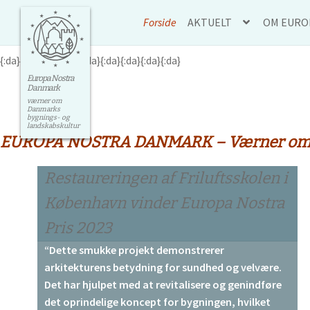
Spring
Spring
Forside
AKTUELT
OM EURO
til
til
navigation
indhold
{:da}{:da}{:da}{:da}{:da}{:da}{:da}{:da}{:da}
Forside
AKTUELT
OM EUROP
Europa Nostra
Danmark
værner om
Danmarks
bygnings- og
landskabskultur
EUROPA NOSTRA DANMARK
– Værner om 
Restaureringen af Friluftsskolen i
København vinder Europa Nostra
Pris 2023
“Dette smukke projekt demonstrerer
arkitekturens betydning for sundhed og velvære.
Det har hjulpet med at revitalisere og genindføre
det oprindelige koncept for bygningen, hvilket