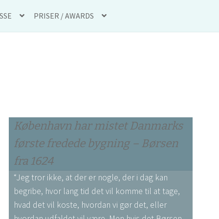
SSE
PRISER / AWARDS
ISER / AWARDS
København har mistet Danmarks
første fredede bygning – Børsen
fra 1624
“Jeg tror ikke, at der er nogle, der i dag kan
begribe, hvor lang tid det vil komme til at tage,
hvad det vil koste, hvordan vi gør det, eller
hvordan udfaldet vil være. Men hvis det Børsen,