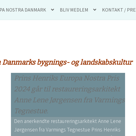
PA NOSTRA DANMARK
BLIV MEDLEM
KONTAKT / PRE
A NOSTRA DANMARK
BLIV MEDLEM
KONTAKT / PRESSE
PR
Danmarks bygnings- og landskabskultur
Prins Henriks Europa Nostra Pris
2024 går til restaureringsarkitekt
Anne Lene Jørgensen fra Varmings
Tegnestue.
Den anerkendte restaureringsarkitekt Anne Lene
Jørgensen fra Varmings Tegnestue Prins Henriks