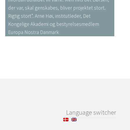
der var, skal genskabes, bliver projektet stort.
Rigtig stort”. Arne Høi, institutleder, Det
Kongelige Akademi og bestyrelsesmedlem
Europa Nostra Danmark
Language switcher