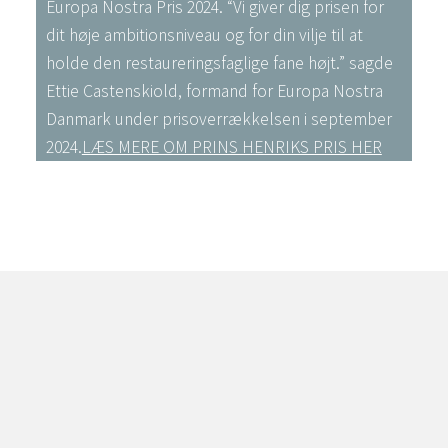
Europa Nostra Pris 2024. “Vi giver dig prisen for
dit høje ambitionsniveau og for din vilje til at
holde den restaureringsfaglige fane højt.” sagde
Ettie Castenskiold, formand for Europa Nostra
Danmark under prisoverrækkelsen i september
2024.
LÆS MERE OM PRINS HENRIKS PRIS HER