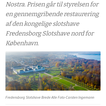
Nostra. Prisen går til styrelsen for
Nostra Pris
en gennemgribende restaurering
EUROPA NOSTRA afholder reception i Athen
af den kongelige slotshave
Fredensborg Slotshave nord for
Overrækkelse af HKH Prins Henriks Pris til en
København.
dansk kulturarvs-ildsjæl
Reception på Det videnskabelige Selskab for
at fejre prisen til FibraNet
INTERNATIONALT
UDSTILLINGER
Fredensborg Slotshave Brede Alle Foto-Carsten Ingemann