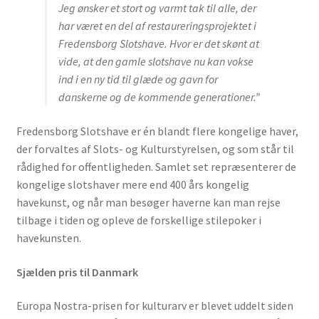
Jeg ønsker et stort og varmt tak til alle, der
har været en del af restaureringsprojektet i
ECHR – European Cultural Heritage Review
Fredensborg Slotshave. Hvor er det skønt at
vide, at den gamle slotshave nu kan vokse
ind i en ny tid til glæde og gavn for
Heritage Tours
danskerne og de kommende generationer.”
Fredensborg Slotshave er én blandt flere kongelige haver,
medlemskontigent
der forvaltes af Slots- og Kulturstyrelsen, og som står til
rådighed for offentligheden. Samlet set repræsenterer de
CONTACT / PRESS
kongelige slotshaver mere end 400 års kongelig
havekunst, og når man besøger haverne kan man rejse
tilbage i tiden og opleve de forskellige stilepoker i
ARTIKLER MM
havekunsten.
ind morandum
Sjælden pris til Danmark
Europa Nostra-prisen for kulturarv er blevet uddelt siden
Europa Nostra kongres