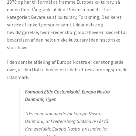
1978 og har til formål at fremme Europas kulturarv, så
endnu flere får glæde af den. Prisen er opdelt i fire
kategorier: Bevarelse af kulturarv, Forskning, Dedikeret
PRISER / AWARDS
service af enkeltpersoner samt Uddannelse og
bevidstgørelse, hvor Fredensborg Slotshave er hædret for
Internationale priser – 1978-2021
bevarelsen af den helt unikke kulturarv i den historiske
slotshave.
2021 – 2030
I den danske afdeling af Europa Nostra er der stor glæde
over, at den flotte hæder er tildelt et restaureringsprojekt
i Danmark.
2023 – FRILUFTSSKOLEN I KØBENHAVN
Formand Ettie Castenskiold, Europa Nostra
2021 – FREDENSBORG PALACE GARDENS
Danmark, siger:
”Det er en stor glæde for Europa Nostra
2021 – FIBRENET – forskningsprojekt inden
Danmark, at Fredensborg Slotshave i år får
for oldtidens tekstiler
den ærefulde Europa Nostra-pris inden for