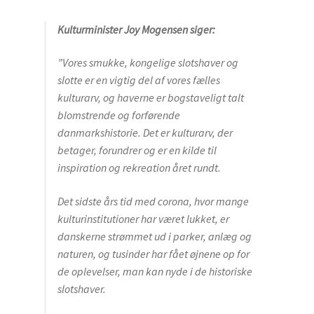
Kulturminister Joy Mogensen siger:
Objective
”Vores smukke, kongelige slotshaver og
Fundats for Fonden – Europa Nostra Danmark
slotte er en vigtig del af vores fælles
kulturarv, og haverne er bogstaveligt talt
blomstrende og forførende
Scientific council
danmarkshistorie. Det er kulturarv, der
betager, forundrer og er en kilde til
inspiration og rekreation året rundt.
Bestyrelsen
Det sidste års tid med corona, hvor mange
Login
kulturinstitutioner har været lukket, er
danskerne strømmet ud i parker, anlæg og
naturen, og tusinder har fået øjnene op for
BECOME A MEMBER
de oplevelser, man kan nyde i de historiske
slotshaver.
medlemsfordele