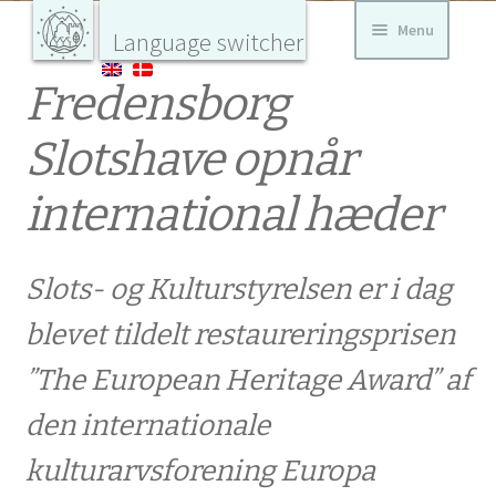
Skip
Skip
Menu
Home
Language switcher
to
to
navigation
content
Europa
Fredensborg
Nostra
CURRENT
Danmark
værner
Slotshave opnår
om
Danmarks
bygnings-
AKTUELT DK
og
international hæder
landskabs
kultur
Fredensborg Slotshave opnår international hæder
Slots- og Kulturstyrelsen er i dag
Stor europæisk pris til græsk-dansk
blevet tildelt restaureringsprisen
forskningsprojekt i tekstiler
”The European Heritage Award” af
den internationale
KALENDER
kulturarvsforening Europa
Prisoverrækkelse af Prins Henriks Europa