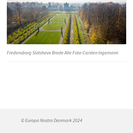
pressemeddelse
2005 – Arkitekt Hans Munk Hansen
motivation for æresmedalje
Fredensborg Slotshave Brede Alle Foto-Carsten Ingemann
pressemeddelse
2004 – Løvenborg
2003 – Skjern Ådal
© Europa Nostra Danmark 2024
2002 – Ærøskøbing