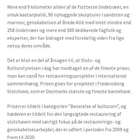
Event archives
Mere end 9 kilometer alléer af de flotteste lindetræer, en
smuk kastanjeallé, 90 nyhuggede skulpturer i sandsten og
marmor, genskabelsen af Brede Allé med intet mindre end
Europa Nostra Danmark har fået en ny
258 lindetræer og mere end 300 dedikerede fagfolk og
bestyrelsesformand
eksperter, der har bidraget med forskellig viden fra lige
netop deres område.
After work meeting
Det er blot en del af årsagen til, at Slots- og
Kulturstyrelsen i dag har modtaget en af de fineste priser,
Fall event
man kan opnå for restaureringsprojekter i international
sammenhæng. Prisen gives for projektet i Fredensborg
Slotshave, som er Danmarks største og fineste barokhave.
Gå-Hjem møde Dragør 2015
Prisen er tildelt i kategorien ”Bevarelse af kulturarv”, og
ABOUT EUROPE NOSTRA DENMARK
hæderen er tildelt for den langsigtede restaurering af
slotshaven med særligt fokus på de restaurerings- og
genskabelsesarbejder, der er udført i perioden fra 2009 og
Europa Nostra Denmark
frem til 2020.