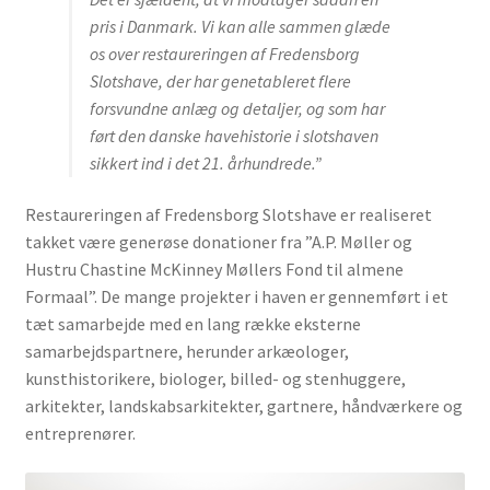
2000-2010
pris i Danmark. Vi kan alle sammen glæde
os over restaureringen af Fredensborg
Slotshave, der har genetableret flere
2006 – Illerup Ådal
forsvundne anlæg og detaljer, og som har
ført den danske havehistorie i slotshaven
sikkert ind i det 21. århundrede.”
2006 – Paradehuset
Restaureringen af Fredensborg Slotshave er realiseret
2006 – Tankstation
takket være generøse donationer fra ”A.P. Møller og
Hustru Chastine McKinney Møllers Fond til almene
Formaal”. De mange projekter i haven er gennemført i et
motivation for diplomet
tæt samarbejde med en lang række eksterne
samarbejdspartnere, herunder arkæologer,
2005 – Pantomimeteatret, Tivoli
kunsthistorikere, biologer, billed- og stenhuggere,
arkitekter, landskabsarkitekter, gartnere, håndværkere og
entreprenører.
motivation for diplomet