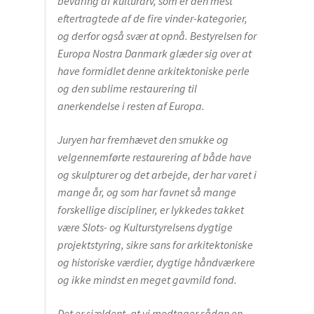
bevaring af kulturarv, som er den mest
eftertragtede af de fire vinder-kategorier,
2011-2020
og derfor også svær at opnå. Bestyrelsen for
Europa Nostra Danmark glæder sig over at
2018 – Mission House, Ilimanaq, Greenland
have formidlet denne arkitektoniske perle
og den sublime restaurering til
anerkendelse i resten af Europa.
2016 – Bevaring af undersøiske
arkæologiske lokaliteter
Juryen har fremhævet den smukke og
velgennemførte restaurering af både have
og skulpturer og det arbejde, der har varet i
Bevaring af undersøiske arkælogoliske
mange år, og som har favnet så mange
lokaliteter vinder EU’s Kulturarvspris
forskellige discipliner, er lykkedes takket
være Slots- og Kulturstyrelsens dygtige
2012 – Læsø’s tanghuse
projektstyring, sikre sans for arkitektoniske
og historiske værdier, dygtige håndværkere
og ikke mindst en meget gavmild fond.
2010 – Filminstruktør Nils Vest
Det er sjældent, at vi modtager sådan en