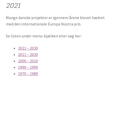
2021
Event archives
Mange danske projekter er igennem årene blevet hædret
med den internationale Europa Nostra pris.
Europa Nostra Danmark har fået en ny
bestyrelsesformand
Se listen under menu-bjælken eller søg her:
2021 – 2030
After work meeting
2011 – 2020
2000 – 2010
Fall event
1990 – 1999
1970 – 1989
Gå-Hjem møde Dragør 2015
ABOUT EUROPE NOSTRA DENMARK